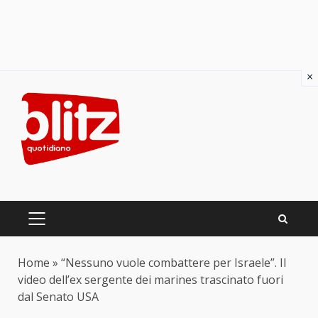
×
Skip
to
content
PRIMARY
MENU
Home
»
“Nessuno vuole combattere per Israele”. Il
video dell’ex sergente dei marines trascinato fuori
dal Senato USA