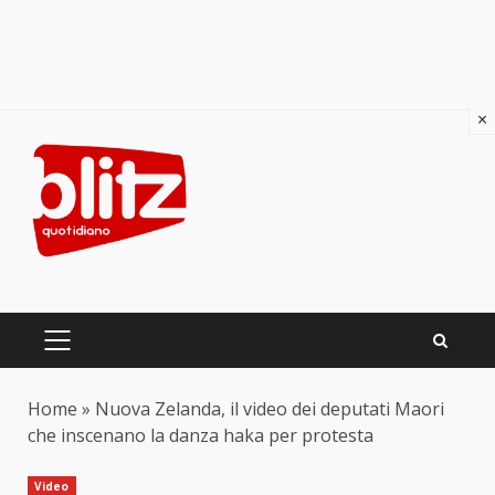
×
Skip
to
content
PRIMARY
MENU
Home
»
Nuova Zelanda, il video dei deputati Maori
che inscenano la danza haka per protesta
Video