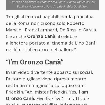
Oronzo Canà nuovo allenatore della Roma, il video ironico di Lino
Banfi e il video ironico (foto da video) - Blitz Quotidiano
Tra gli allenatori papabili per la panchina
della Roma non ci sono solo Roberto
Mancini, Frank Lampard, De Rossi o Garcia.
C’è anche
Oronzo Canà
, il celebre
allenatore portato al cinema da Lino Banfi
nel film “L’allenatore nel pallone”.
“I’m Oronzo Canà”
In un video divertente apparso sui social,
l’attore pugliese viene ripreso mentre
recita un immaginario colloquio con i
Friedkin. “Ah, mister Friedkin. Yes,
I am
Oronzo Canà.
Five five five”. La tattica è