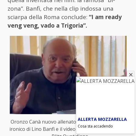
quella inventata nel film: la famosa “bi-
zona”. Banfi, che nella clip indossa una
sciarpa della Roma conclude:
“I am ready
veng veng, vado a Trigoria”.
ALLERTA MOZZARELLA
Oronzo Canà nuovo allenatore della Roma, il video
Cosa sta accadendo
ironico di Lino Banfi e il video ironico (foto da video)