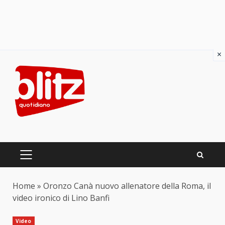
×
Skip
to
content
PRIMARY
MENU
Home
»
Oronzo Canà nuovo allenatore della Roma, il
video ironico di Lino Banfi
Video