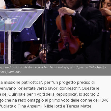
aganda fascista sulle donne. Il video del monologo per il 2 giugno (Foto Ansa) -
litz Quotidiano
a missione patriottica”, per “un progetto preciso di
venivano “orientate verso lavori donneschi”. Queste le
del Quirinale per ‘I volti della Repubblica’, lo scorso 2
ogo che ha reso omaggio al primo voto delle donne del 1946,
ucilata o Tina Anselmi, Nilde Iotti e Teresa Mattei,