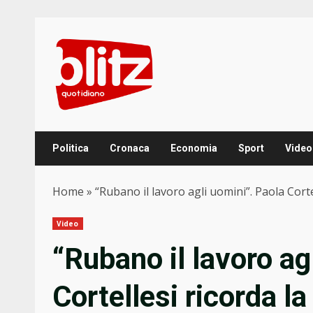
Skip
to
content
Politica
Cronaca
Economia
Sport
Video
Home
»
“Rubano il lavoro agli uomini”. Paola Cort
Video
“Rubano il lavoro ag
Cortellesi ricorda l