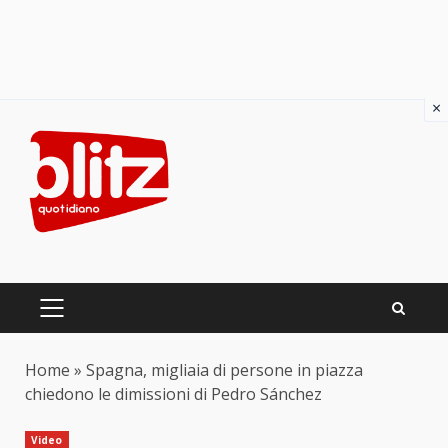
×
Skip
to
content
PRIMARY
MENU
Home
»
Spagna, migliaia di persone in piazza
chiedono le dimissioni di Pedro Sánchez
Video