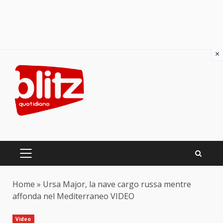
×
Skip
to
content
PRIMARY
MENU
Home
»
Ursa Major, la nave cargo russa mentre
affonda nel Mediterraneo VIDEO
Video