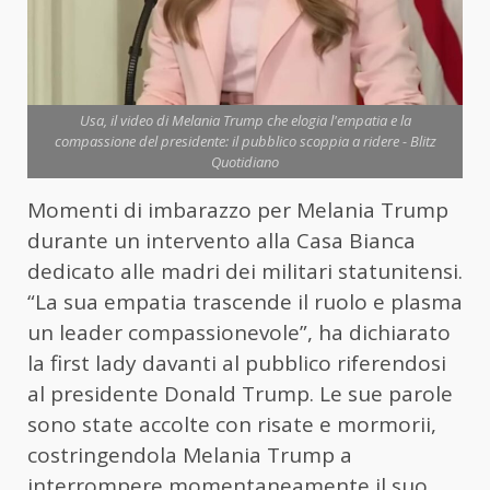
Usa, il video di Melania Trump che elogia l'empatia e la
compassione del presidente: il pubblico scoppia a ridere - Blitz
Quotidiano
Momenti di imbarazzo per Melania Trump
durante un intervento alla Casa Bianca
dedicato alle madri dei militari statunitensi.
“La sua empatia trascende il ruolo e plasma
un leader compassionevole”, ha dichiarato
la first lady davanti al pubblico riferendosi
al presidente Donald Trump. Le sue parole
sono state accolte con risate e mormorii,
costringendola Melania Trump a
interrompere momentaneamente il suo