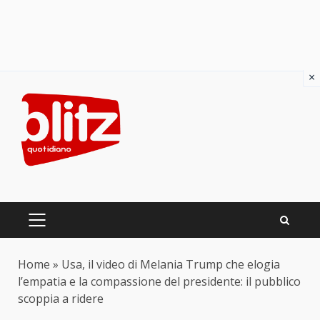
×
Skip
to
content
PRIMARY
MENU
Home
»
Usa, il video di Melania Trump che elogia
l’empatia e la compassione del presidente: il pubblico
scoppia a ridere