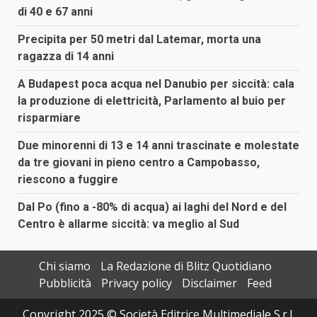
di 40 e 67 anni
Precipita per 50 metri dal Latemar, morta una
ragazza di 14 anni
A Budapest poca acqua nel Danubio per siccità: cala
la produzione di elettricità, Parlamento al buio per
risparmiare
Due minorenni di 13 e 14 anni trascinate e molestate
da tre giovani in pieno centro a Campobasso,
riescono a fuggire
Dal Po (fino a -80% di acqua) ai laghi del Nord e del
Centro è allarme siccità: va meglio al Sud
Chi siamo
La Redazione di Blitz Quotidiano
Pubblicità
Privacy policy
Disclaimer
Feed
Copyright 2025 © Società Editrice Multimediale S.r.l.