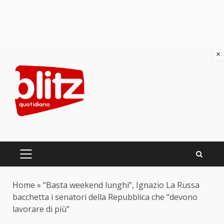
×
Skip
to
content
PRIMARY
MENU
Home
»
“Basta weekend lunghi”, Ignazio La Russa
bacchetta i senatori della Repubblica che “devono
lavorare di più”