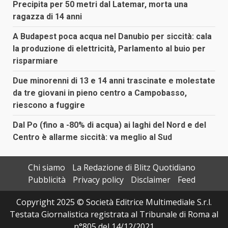
Precipita per 50 metri dal Latemar, morta una
ragazza di 14 anni
A Budapest poca acqua nel Danubio per siccità: cala
la produzione di elettricità, Parlamento al buio per
risparmiare
Due minorenni di 13 e 14 anni trascinate e molestate
da tre giovani in pieno centro a Campobasso,
riescono a fuggire
Dal Po (fino a -80% di acqua) ai laghi del Nord e del
Centro è allarme siccità: va meglio al Sud
Chi siamo
La Redazione di Blitz Quotidiano
Pubblicità
Privacy policy
Disclaimer
Feed
Copyright 2025 © Società Editrice Multimediale S.r.l.
Testata Giornalistica registrata al Tribunale di Roma al
n°805 del 14/12/2021