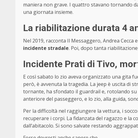
maniera non grave. I quattro stavano tornando dalla
una giornata insieme.
La riabilitazione durata 4 a
Nel 2019, racconta Il Messaggero, Andrea Cecca e
incidente stradale
. Poi, dopo tanta riabilitazion
Incidente Prati di Tivo, mor
E così sabato lo zio aveva organizzato una gita fuo
però, è avvenuta la tragedia. La jeep è uscita di s
tornante, ha sfondato il guardrail e, rotolando su s
anteriore del passeggero, e lo zio, alla guida, son
Per la difficoltà nel raggiungere la vettura, i socc
recuperare i corpi. La fidanzata del ragazzo e la c
dall’abitacolo. Si sono salvate restando aggrappate
Forse dovresti anche sapere che…