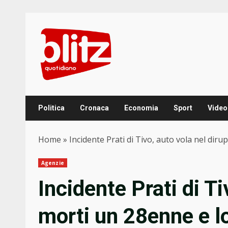
Skip
to
content
Politica
Cronaca
Economia
Sport
Video
Home
»
Incidente Prati di Tivo, auto vola nel dir
Agenzie
Incidente Prati di Ti
morti un 28enne e lo