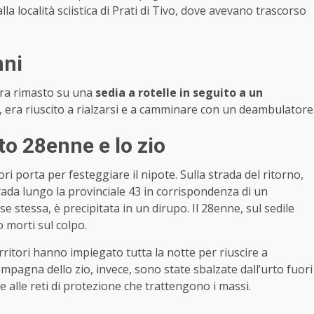
 località sciistica di Prati di Tivo, dove avevano trascorso
nni
ra rimasto su una
sedia a rotelle in seguito a un
e, era riuscito a rialzarsi e a camminare con un deambulatore
to 28enne e lo zio
ri porta per festeggiare il nipote. Sulla strada del ritorno,
trada lungo la provinciale 43 in corrispondenza di un
e stessa, è precipitata in un dirupo. Il 28enne, sul sedile
o morti sul colpo.
orritori hanno impiegato tutta la notte per riuscire a
ompagna dello zio, invece, sono state sbalzate dall’urto fuori
 alle reti di protezione che trattengono i massi.