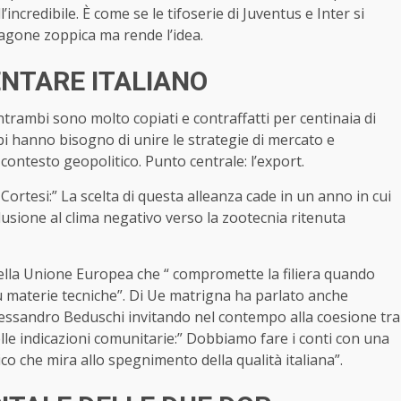
incredibile. È come se le tifoserie di Juventus e Inter si
agone zoppica ma rende l’idea.
ENTARE ITALIANO
Entrambi sono molto copiati e contraffatti per centinaia di
mbi hanno bisogno di unire le strategie di mercato e
contesto geopolitico. Punto centrale: l’export.
Cortesi:” La scelta di questa alleanza cade in un anno in cui
llusione al clima negativo verso la zootecnia ritenuta
 della Unione Europea che “ compromette la filiera quando
 su materie tecniche”. Di Ue matrigna ha parlato anche
lessandro Beduschi invitando nel contempo alla coesione tra
elle indicazioni comunitarie:” Dobbiamo fare i conti con una
o che mira allo spegnimento della qualità italiana”.