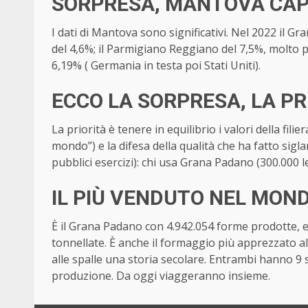
SORPRESA, MANTOVA CAPI
I dati di Mantova sono significativi. Nel 2022 il
del 4,6%; il Parmigiano Reggiano del 7,5%, molto p
6,19% ( Germania in testa poi Stati Uniti).
ECCO LA SORPRESA, LA P
La priorità è tenere in equilibrio i valori della fili
mondo”) e la difesa della qualità che ha fatto sigl
pubblici esercizi): chi usa Grana Padano (300.000 l
IL PIÙ VENDUTO NEL MON
È il Grana Padano con 4.942.054 forme prodotte, e
tonnellate. È anche il formaggio più apprezzato a
alle spalle una storia secolare. Entrambi hanno 9 s
produzione. Da oggi viaggeranno insieme.