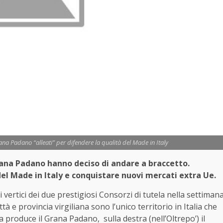
 Padano “alleati” per difendere la qualità del Made in Italy
na Padano hanno deciso di andare a braccetto.
el Made in Italy e conquistare nuovi mercati extra Ue.
i vertici dei due prestigiosi Consorzi di tutela nella settiman
tà e provincia virgiliana sono l’unico territorio in Italia che
 produce il Grana Padano, sulla destra (nell’Oltrepo’) il