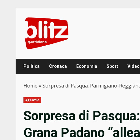
Skip
to
content
Politica
Cronaca
Economia
Sport
Video
Home
»
Sorpresa di Pasqua: Parmigiano-Reggiano e
Agenzie
Sorpresa di Pasqua
Grana Padano “alleat