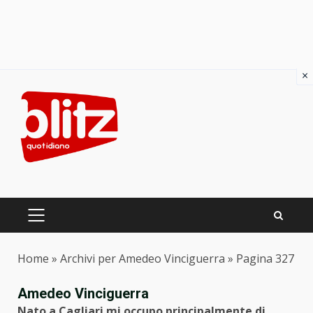
×
Skip
to
content
PRIMARY
MENU
Home
»
Archivi per Amedeo Vinciguerra
»
Pagina 327
Amedeo Vinciguerra
Nato a Cagliari mi occupo principalmente di