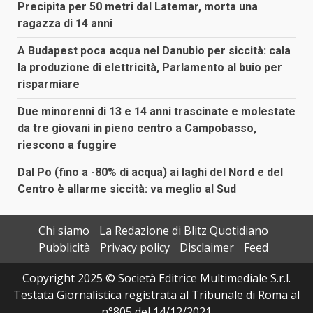
Precipita per 50 metri dal Latemar, morta una
ragazza di 14 anni
A Budapest poca acqua nel Danubio per siccità: cala
la produzione di elettricità, Parlamento al buio per
risparmiare
Due minorenni di 13 e 14 anni trascinate e molestate
da tre giovani in pieno centro a Campobasso,
riescono a fuggire
Dal Po (fino a -80% di acqua) ai laghi del Nord e del
Centro è allarme siccità: va meglio al Sud
Chi siamo
La Redazione di Blitz Quotidiano
Pubblicità
Privacy policy
Disclaimer
Feed
Copyright 2025 © Società Editrice Multimediale S.r.l.
Testata Giornalistica registrata al Tribunale di Roma al
n°805 del 14/12/2021