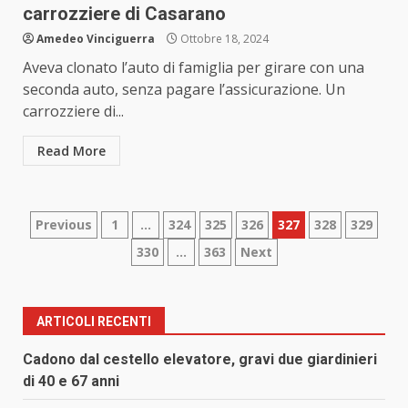
carrozziere di Casarano
Amedeo Vinciguerra
Ottobre 18, 2024
Aveva clonato l’auto di famiglia per girare con una
seconda auto, senza pagare l’assicurazione. Un
carrozziere di...
Read More
Paginazione
Previous
1
…
324
325
326
327
328
329
330
…
363
Next
degli
articoli
ARTICOLI RECENTI
Cadono dal cestello elevatore, gravi due giardinieri
di 40 e 67 anni