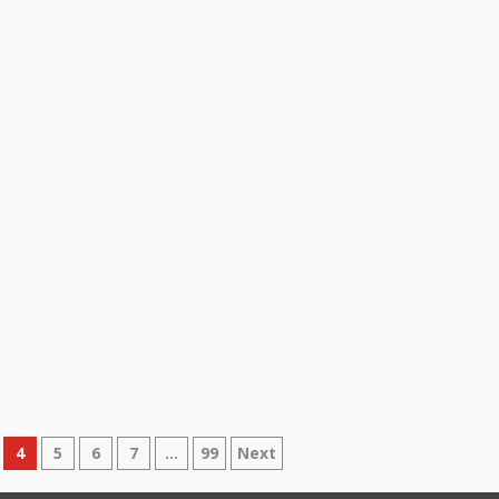
4
5
6
7
…
99
Next