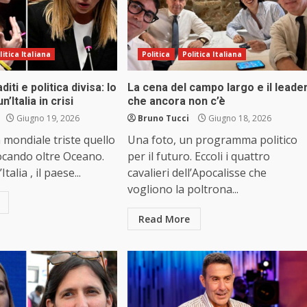
litica Italiana
Politica
Politica Italiana
diti e politica divisa: lo
La cena del campo largo e il leade
n’Italia in crisi
che ancora non c’è
Giugno 19, 2026
Bruno Tucci
Giugno 18, 2026
 mondiale triste quello
Una foto, un programma politico
iocando oltre Oceano.
per il futuro. Eccoli i quattro
talia , il paese...
cavalieri dell’Apocalisse che
vogliono la poltrona...
Read More