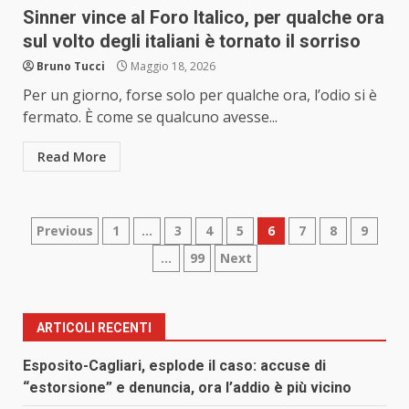
Sinner vince al Foro Italico, per qualche ora
sul volto degli italiani è tornato il sorriso
Bruno Tucci
Maggio 18, 2026
Per un giorno, forse solo per qualche ora, l’odio si è
fermato. È come se qualcuno avesse...
Read More
Paginazione
Previous
1
…
3
4
5
6
7
8
9
…
99
Next
degli
articoli
ARTICOLI RECENTI
Esposito-Cagliari, esplode il caso: accuse di
“estorsione” e denuncia, ora l’addio è più vicino