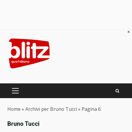
×
Skip
to
content
PRIMARY
MENU
Home
»
Archivi per Bruno Tucci
»
Pagina 6
Bruno Tucci