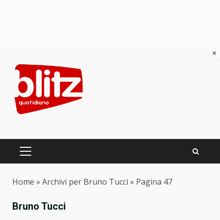
×
Skip
to
content
PRIMARY
MENU
Home
»
Archivi per Bruno Tucci
»
Pagina 47
Bruno Tucci