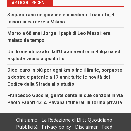
ARTICOLI RECENTI
Sequestrano un giovane e chiedono il riscatto, 4
minori in carcere a Milano
Morto a 68 anni Jorge il papà di Leo Messi: era
malato da tempo
Un drone utilizzato dall’Ucraina entra in Bulgaria ed
esplode vicino a gasdotto
Dieci euro in più per ogni km oltre il limite, sorpasso
a destra e patente a 17 anni: tutte le novità del
Codice della Strada allo studio
Francesco Guccini, gente canta le sue canzoni in via
Paolo Fabbri 43. A Pavana i funerali in forma privata
Chi siamo
La Redazione di Blitz Quotidiano
Pubblicità
Privacy policy
Disclaimer
Feed