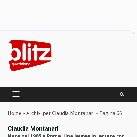
×
Skip
to
content
PRIMARY
MENU
Home
»
Archivi per Claudia Montanari
»
Pagina 66
Claudia Montanari
Nata nel 1985 a Roma. Una laurea in lettere con