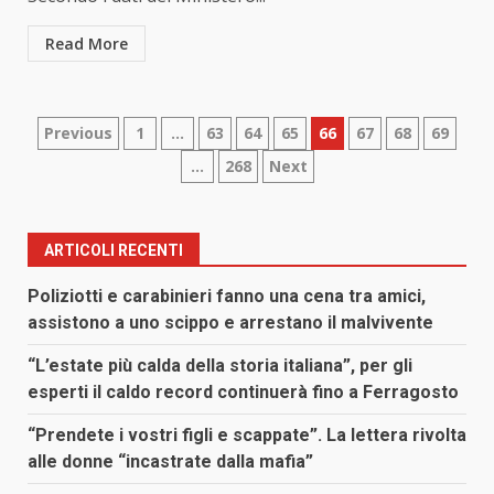
Read More
Paginazione
Previous
1
…
63
64
65
66
67
68
69
…
268
Next
degli
articoli
ARTICOLI RECENTI
Poliziotti e carabinieri fanno una cena tra amici,
assistono a uno scippo e arrestano il malvivente
“L’estate più calda della storia italiana”, per gli
esperti il caldo record continuerà fino a Ferragosto
“Prendete i vostri figli e scappate”. La lettera rivolta
alle donne “incastrate dalla mafia”