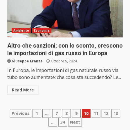
Ambiente
Economia
Altro che sanzioni; con lo sconto, crescono
le importazioni di gas russo in Europa
Giuseppe Franza
Ottobre 9, 2024
In Europa, le importazioni di gas naturale russo via
tubo sono aumentate: che cosa sta succedendo? Le...
Read More
Paginazione
Previous
1
…
7
8
9
10
11
12
13
…
34
Next
degli