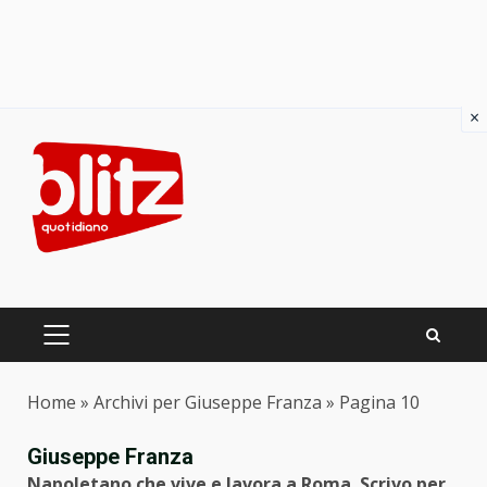
×
Skip
to
content
PRIMARY
MENU
Home
»
Archivi per Giuseppe Franza
»
Pagina 10
Giuseppe Franza
Napoletano che vive e lavora a Roma. Scrivo per