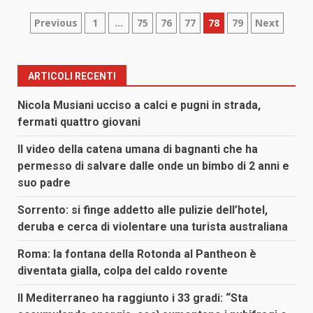
Paginazione
Previous
1
…
75
76
77
78
79
Next
degli
articoli
ARTICOLI RECENTI
Nicola Musiani ucciso a calci e pugni in strada,
fermati quattro giovani
Il video della catena umana di bagnanti che ha
permesso di salvare dalle onde un bimbo di 2 anni e
suo padre
Sorrento: si finge addetto alle pulizie dell’hotel,
deruba e cerca di violentare una turista australiana
Roma: la fontana della Rotonda al Pantheon è
diventata gialla, colpa del caldo rovente
Il Mediterraneo ha raggiunto i 33 gradi: “Sta