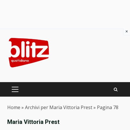
×
Skip
to
content
PRIMARY
MENU
Home
»
Archivi per Maria Vittoria Prest
»
Pagina 78
Maria Vittoria Prest