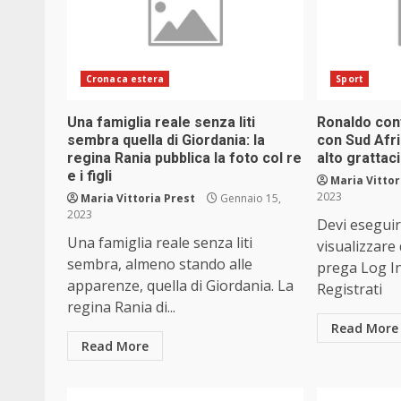
Cronaca estera
Sport
Una famiglia reale senza liti
Ronaldo con
sembra quella di Giordania: la
con Sud Afri
regina Rania pubblica la foto col re
alto grattaci
e i figli
Maria Vittor
2023
Maria Vittoria Prest
Gennaio 15,
2023
Devi eseguir
Una famiglia reale senza liti
visualizzare
sembra, almeno stando alle
prega Log I
apparenze, quella di Giordania. La
Registrati
regina Rania di...
Read More
Read More