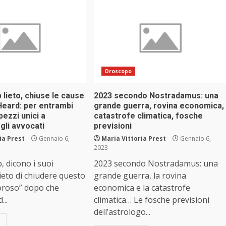
Oroscopo
lieto, chiuse le cause
2023 secondo Nostradamus: una
eard: per entrambi
grande guerra, rovina economica,
ezzi unici a
catastrofe climatica, fosche
gli avvocati
previsioni
ia Prest
Gennaio 6,
Maria Vittoria Prest
Gennaio 6,
2023
 dicono i suoi
2023 secondo Nostradamus: una
lieto di chiudere questo
grande guerra, la rovina
loroso” dopo che
economica e la catastrofe
..
climatica… Le fosche previsioni
dell’astrologo...