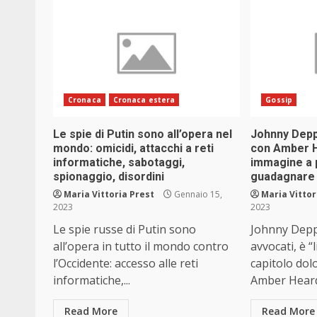
Cronaca
Cronaca estera
Gossip
Le spie di Putin sono all’opera nel
Johnny Depp 
mondo: omicidi, attacchi a reti
con Amber H
informatiche, sabotaggi,
immagine a p
spionaggio, disordini
guadagnare 
Maria Vittoria Prest
Gennaio 15,
Maria Vittor
2023
2023
Le spie russe di Putin sono
Johnny Depp,
all’opera in tutto il mondo contro
avvocati, è “
l’Occidente: accesso alle reti
capitolo do
informatiche,...
Amber Heard.
Read More
Read More