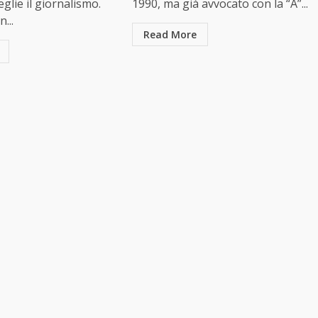
eglie il giornalismo.
1990, ma già avvocato con la “A”...
...
Read More