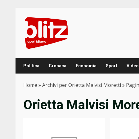
Skip
to
content
Politica
Cronaca
Economia
Sport
Video
Home
»
Archivi per Orietta Malvisi Moretti
»
Pagin
Orietta Malvisi More