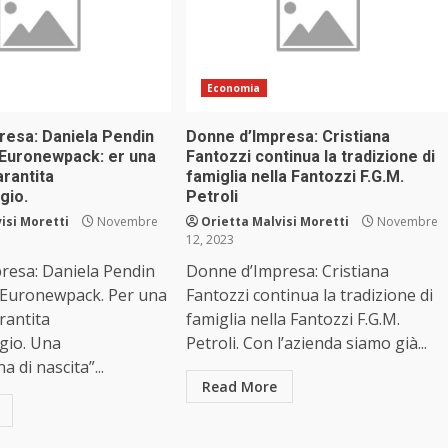
Economia
resa: Daniela Pendin
Donne d’Impresa: Cristiana
i Euronewpack: er una
Fantozzi continua la tradizione di
rantita
famiglia nella Fantozzi F.G.M.
gio.
Petroli
isi Moretti
Novembre
Orietta Malvisi Moretti
Novembre
12, 2023
resa: Daniela Pendin
Donne d’Impresa: Cristiana
i Euronewpack. Per una
Fantozzi continua la tradizione di
rantita
famiglia nella Fantozzi F.G.M.
ggio. Una
Petroli. Con l’azienda siamo già...
a di nascita”...
Read More