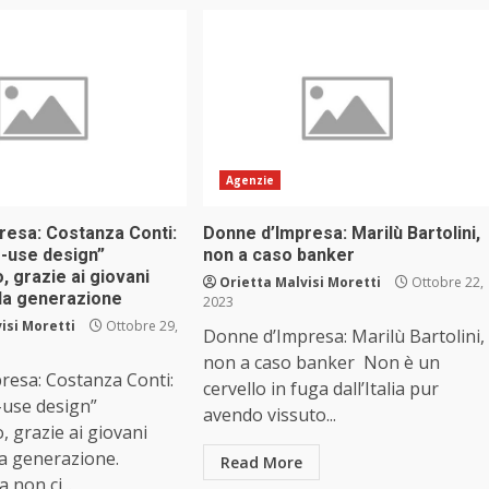
Agenzie
resa: Costanza Conti:
Donne d’Impresa: Marilù Bartolini,
re-use design”
non a caso banker
o, grazie ai giovani
Orietta Malvisi Moretti
Ottobre 22,
da generazione
2023
isi Moretti
Ottobre 29,
Donne d’Impresa: Marilù Bartolini,
non a caso banker Non è un
resa: Costanza Conti:
cervello in fuga dall’Italia pur
e-use design”
avendo vissuto...
o, grazie ai giovani
da generazione.
Read More
 non ci...