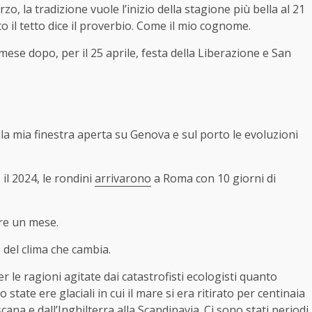
o, la tradizione vuole l’inizio della stagione più bella al 21
 il tetto dice il proverbio. Come il mio cognome.
 mese dopo, per il 25 aprile, festa della Liberazione e San
a mia finestra aperta su Genova e sul porto le evoluzioni
il 2024, le rondini
arrivarono
a Roma con 10 giorni di
tre un mese.
del clima che cambia.
 le ragioni agitate dai catastrofisti ecologisti quanto
o state ere glaciali in cui il mare si era ritirato per centinaia
cana e dall’Inghilterra alla Scandinavia. Ci sono stati periodi