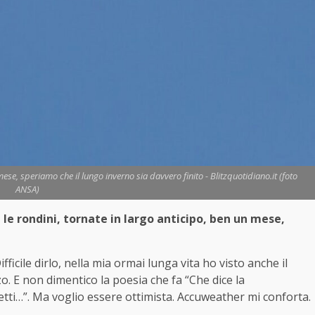
ese, speriamo che il lungo inverno sia davvero finito - Blitzquotidiano.it (foto
ANSA)
e rondini, tornate in largo anticipo, ben un mese,
fficile dirlo, nella mia ormai lunga vita ho visto anche il
o. E non dimentico la poesia che fa “Che dice la
etti…”. Ma voglio essere ottimista. Accuweather mi conforta.