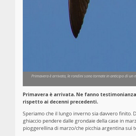
Primavera è arrivata, le rondini sono tornate in anticipo di un m
Primavera è arrivata. Ne fanno testimonianza l
rispetto ai decenni precedenti.
Speriamo che il lungo inverno sia davvero finito. Di
ghiaccio pendere dalle grondaie della case in marz
pioggerellina di marzo/che picchia argentina sui t