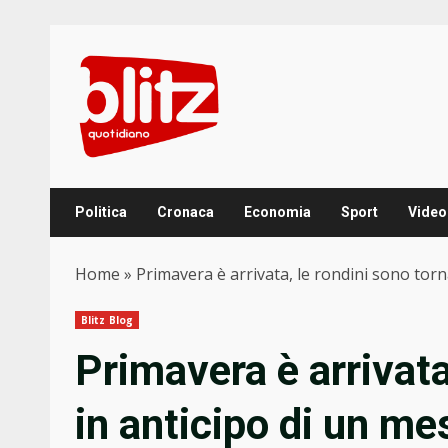
Skip
to
content
Politica
Cronaca
Economia
Sport
Video
Home
»
Primavera è arrivata, le rondini sono torn
Blitz Blog
Primavera è arrivata
in anticipo di un me