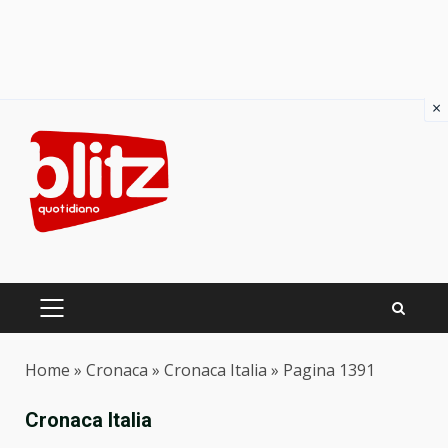
×
Skip
to
content
PRIMARY
MENU
Home
»
Cronaca
»
Cronaca Italia
»
Pagina 1391
Cronaca Italia