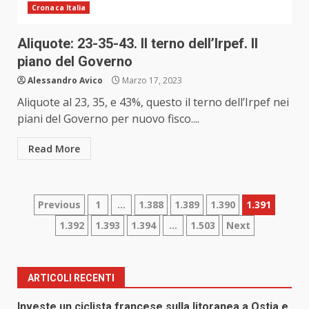
Cronaca Italia
Aliquote: 23-35-43. Il terno dell’Irpef. Il
piano del Governo
Alessandro Avico
Marzo 17, 2023
Aliquote al 23, 35, e 43%, questo il terno dell’Irpef nei
piani del Governo per nuovo fisco....
Read More
Paginazione
Previous
1
…
1.388
1.389
1.390
1.391
1.392
1.393
1.394
…
1.503
Next
degli
articoli
ARTICOLI RECENTI
Investe un ciclista francese sulla litoranea a Ostia e