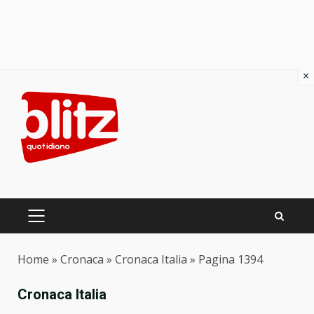
×
Skip
to
content
PRIMARY
MENU
Home
»
Cronaca
»
Cronaca Italia
»
Pagina 1394
Cronaca Italia