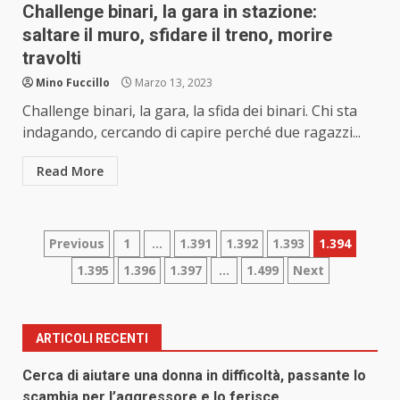
Challenge binari, la gara in stazione:
saltare il muro, sfidare il treno, morire
travolti
Mino Fuccillo
Marzo 13, 2023
Challenge binari, la gara, la sfida dei binari. Chi sta
indagando, cercando di capire perché due ragazzi...
Read More
Paginazione
Previous
1
…
1.391
1.392
1.393
1.394
1.395
1.396
1.397
…
1.499
Next
degli
articoli
ARTICOLI RECENTI
Cerca di aiutare una donna in difficoltà, passante lo
scambia per l’aggressore e lo ferisce