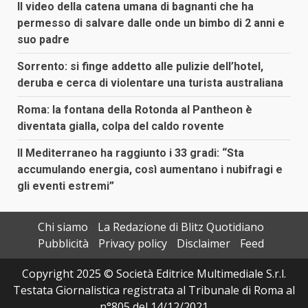
Il video della catena umana di bagnanti che ha
permesso di salvare dalle onde un bimbo di 2 anni e
suo padre
Sorrento: si finge addetto alle pulizie dell’hotel,
deruba e cerca di violentare una turista australiana
Roma: la fontana della Rotonda al Pantheon è
diventata gialla, colpa del caldo rovente
Il Mediterraneo ha raggiunto i 33 gradi: “Sta
accumulando energia, così aumentano i nubifragi e
gli eventi estremi”
Chi siamo
La Redazione di Blitz Quotidiano
Pubblicità
Privacy policy
Disclaimer
Feed
Copyright 2025 © Società Editrice Multimediale S.r.l.
Testata Giornalistica registrata al Tribunale di Roma al
n°805 del 14/12/2021