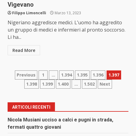
Vigevano
Filippo Limoncelli
Marzo 13, 2023
Nigeriano aggredisce medici. L’uomo ha aggredito
un gruppo di medici e infermieri al pronto soccorso.
Li ha...
Read More
Paginazione
Previous
1
…
1.394
1.395
1.396
1.397
1.398
1.399
1.400
…
1.502
Next
degli
articoli
ARTICOLI RECENTI
Nicola Musiani ucciso a calci e pugni in strada,
fermati quattro giovani