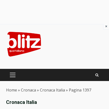
×
Skip
to
content
PRIMARY
MENU
Home
»
Cronaca
»
Cronaca Italia
»
Pagina 1397
Cronaca Italia