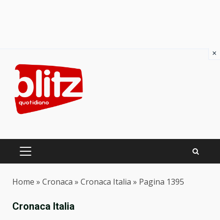
×
Skip
to
content
PRIMARY
MENU
Home
»
Cronaca
»
Cronaca Italia
»
Pagina 1395
Cronaca Italia