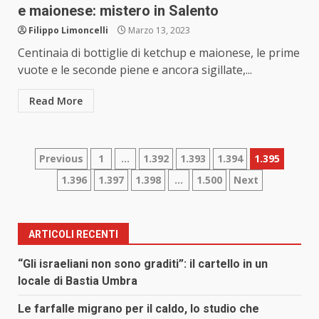
e maionese: mistero in Salento
Filippo Limoncelli
Marzo 13, 2023
Centinaia di bottiglie di ketchup e maionese, le prime
vuote e le seconde piene e ancora sigillate,...
Read More
Paginazione
Previous
1
…
1.392
1.393
1.394
1.395
1.396
1.397
1.398
…
1.500
Next
degli
articoli
ARTICOLI RECENTI
“Gli israeliani non sono graditi”: il cartello in un
locale di Bastia Umbra
Le farfalle migrano per il caldo, lo studio che