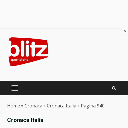
×
Skip
to
content
PRIMARY
MENU
Home
»
Cronaca
»
Cronaca Italia
»
Pagina 940
Cronaca Italia