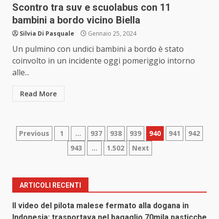
Scontro tra suv e scuolabus con 11
bambini a bordo vicino Biella
Silvia Di Pasquale
Gennaio 25, 2024
Un pulmino con undici bambini a bordo è stato
coinvolto in un incidente oggi pomeriggio intorno
alle...
Read More
Paginazione
Previous
1
…
937
938
939
940
941
942
943
…
1.502
Next
degli
articoli
ARTICOLI RECENTI
Il video del pilota malese fermato alla dogana in
Indonesia: trasportava nel bagaglio 70mila pasticche