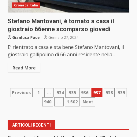
Cronaca Italia
Stefano Mantovani, è tornato a casa il
giostraio 66enne scomparso giovedì
Gianluca Pace
Gennaio 27, 2024
E’ rientrato a casa e sta bene Stefano Mantovani, il
giostraio gallipolino di 66 anni residente nella...
Read More
Paginazione
Previous
1
…
934
935
936
937
938
939
940
…
1.502
Next
degli
articoli
ARTICOLI RECENTI