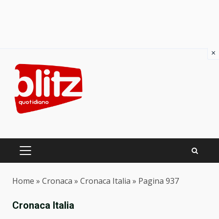
×
Skip
to
content
PRIMARY
MENU
Home
»
Cronaca
»
Cronaca Italia
»
Pagina 937
Cronaca Italia