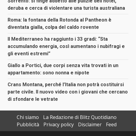
Sorrento: si finge addetto alle pulizie dell’hotel,
deruba e cerca di violentare una turista australiana
Roma: la fontana della Rotonda al Pantheon è
diventata gialla, colpa del caldo rovente
Il Mediterraneo ha raggiunto i 33 gradi: “Sta
accumulando energia, così aumentano i nubifragi e
gli eventi estremi”
Giallo a Portici, due corpi senza vita trovati in un
appartamento: sono nonna e nipote
Crans Montana, perché l’Italia non potrà costituirsi
parte civile. Il nuovo video con i giovani che cercano
di sfondare le vetrate
Chi siamo
La Redazione di Blitz Quotidiano
Pubblicità
Privacy policy
Disclaimer
Feed