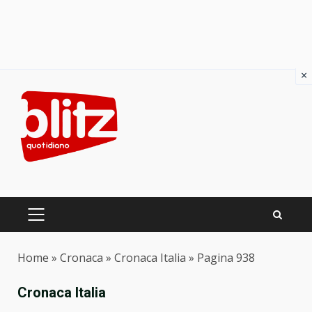
×
Skip
to
content
PRIMARY
MENU
Home
»
Cronaca
»
Cronaca Italia
»
Pagina 938
Cronaca Italia