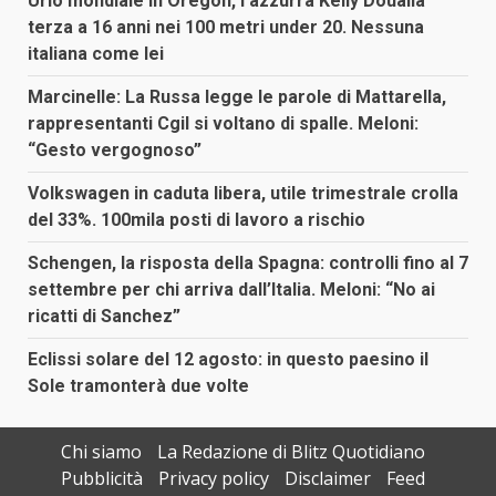
Urlo mondiale in Oregon, l’azzurra Kelly Doualla
terza a 16 anni nei 100 metri under 20. Nessuna
italiana come lei
Marcinelle: La Russa legge le parole di Mattarella,
rappresentanti Cgil si voltano di spalle. Meloni:
“Gesto vergognoso”
Volkswagen in caduta libera, utile trimestrale crolla
del 33%. 100mila posti di lavoro a rischio
Schengen, la risposta della Spagna: controlli fino al 7
settembre per chi arriva dall’Italia. Meloni: “No ai
ricatti di Sanchez”
Eclissi solare del 12 agosto: in questo paesino il
Sole tramonterà due volte
Chi siamo
La Redazione di Blitz Quotidiano
Pubblicità
Privacy policy
Disclaimer
Feed