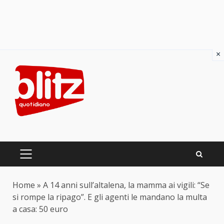
×
Skip
to
content
PRIMARY
MENU
Home
»
A 14 anni sull’altalena, la mamma ai vigili: “Se
si rompe la ripago”. E gli agenti le mandano la multa
a casa: 50 euro