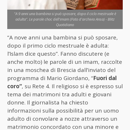
"A 9 anni una bambina si può sposare, dopo il ciclo mestruale è
adulta". Le parole choc dell'imam (Foto d'archivio Ansa) - Blitz
Quotidiano
“A nove anni una bambina si può sposare,
dopo il primo ciclo mestruale è adulta:
l’Islam dice questo”. Fanno discutere (e
anche molto) le parole di un imam, raccolte
in una moschea di Brescia dall’inviato del
programma di Mario Giordano, “
Fuori dal
coro”
, su Rete 4. Il religioso si è espresso sul
tema dei matrimoni tra adulti e giovani
donne. Il giornalista ha chiesto
informazioni sulla possibilità per un uomo
adulto di convolare a nozze attraverso un
matrimonio concordato con una minore e