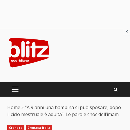
×
Skip
to
content
PRIMARY
MENU
Home
»
“A 9 anni una bambina si può sposare, dopo
il ciclo mestruale è adulta”. Le parole choc dell’imam
Cronaca
Cronaca Italia