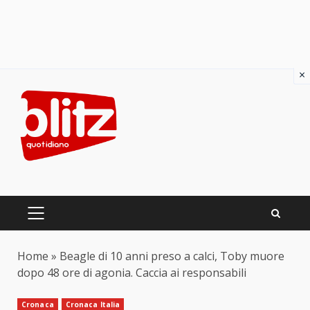
×
Skip
to
content
PRIMARY
MENU
Home
»
Beagle di 10 anni preso a calci, Toby muore
dopo 48 ore di agonia. Caccia ai responsabili
Cronaca
Cronaca Italia