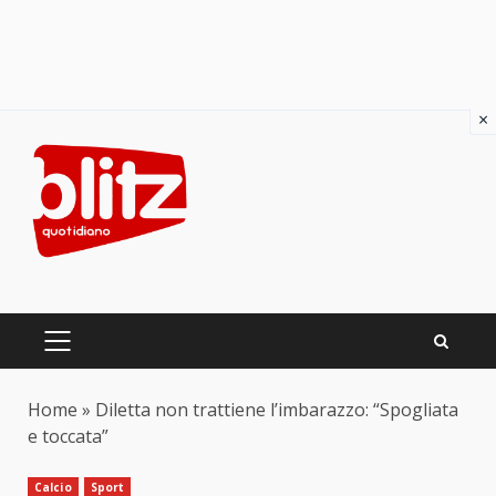
×
Skip
to
content
PRIMARY
MENU
Home
»
Diletta non trattiene l’imbarazzo: “Spogliata
e toccata”
Calcio
Sport