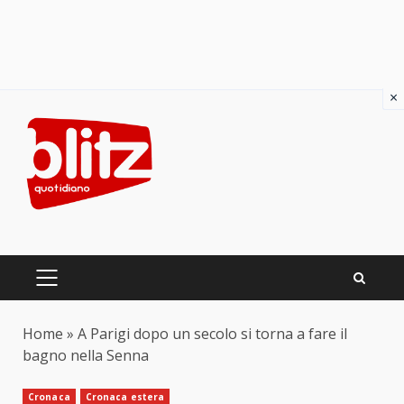
×
Skip
to
content
PRIMARY
MENU
Home
»
A Parigi dopo un secolo si torna a fare il
bagno nella Senna
Cronaca
Cronaca estera