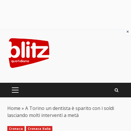
×
Skip
to
content
PRIMARY
MENU
Home
»
A Torino un dentista è sparito con i soldi
lasciando molti interventi a metà
Cronaca
Cronaca Italia