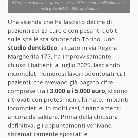
A Torino un dentista è sparito con i soldi lasciando molti interventi a
metà (foto ANSA) - Blitz quotidiano
Una vicenda che ha lasciato decine di
pazienti senza cure e con pesanti debiti
sulle spalle sta scuotendo Torino. Uno
studio dentistico
, situato in via Regina
Margherita 177, ha improvvisamente
chiuso i battenti a luglio 2025, lasciando
incompleti numerosi lavori odontoiatrici. I
pazienti, che avevano già pagato cifre
comprese tra i
3.000 e i 5.000 euro
, si sono
ritrovati con protesi non ultimate, impianti
incompleti e, in molti casi, finanziamenti
ancora da saldare. Prima della chiusura
definitiva, gli appuntamenti venivano
sistematicamente spostati e