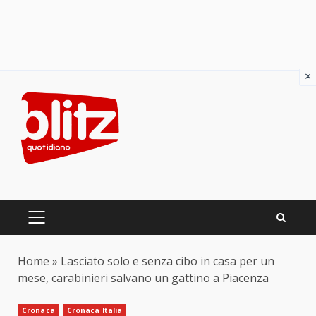
×
Skip
to
content
PRIMARY
MENU
Home
»
Lasciato solo e senza cibo in casa per un
mese, carabinieri salvano un gattino a Piacenza
Cronaca
Cronaca Italia