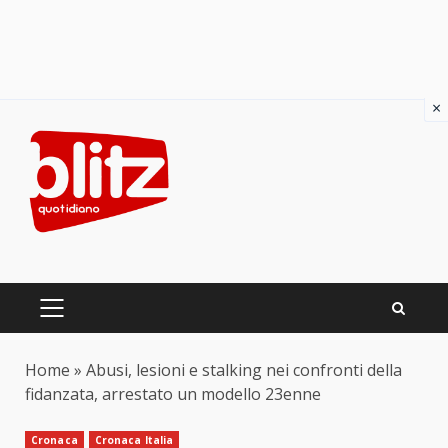
×
Skip
to
content
PRIMARY
MENU
Home
»
Abusi, lesioni e stalking nei confronti della
fidanzata, arrestato un modello 23enne
Cronaca
Cronaca Italia