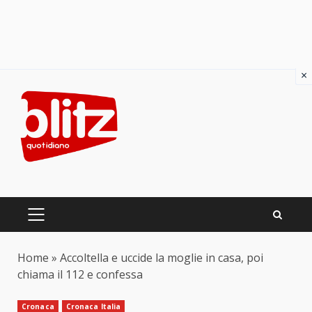
×
Skip
to
content
PRIMARY
MENU
Home
»
Accoltella e uccide la moglie in casa, poi
chiama il 112 e confessa
Cronaca
Cronaca Italia