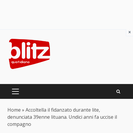
×
Skip
to
content
PRIMARY
MENU
Home
»
Accoltella il fidanzato durante lite,
denunciata 39enne lituana. Undici anni fa uccise il
compagno