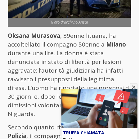
(Foto d'archivio Ansa)
Oksana Murasova
, 39enne lituana, ha
accoltellato il compagno 50enne a
Milano
durante una lite. La donna è stata
denunciata in stato di libertà per lesioni
aggravate: l’autorità giudiziaria ha infatti
ravvisato i presupposti della legittima
difesa. L’uomo ha riportato una prognosi di
30 giorni e, dopo le cure, ha firmato le
dimissioni volontarie dall’ospedale
Niguarda.
Secondo quanto riferito dalla donna alla
TRUFFA CHIAMATA
Polizia
, il compagno l’avrebbe colpita a