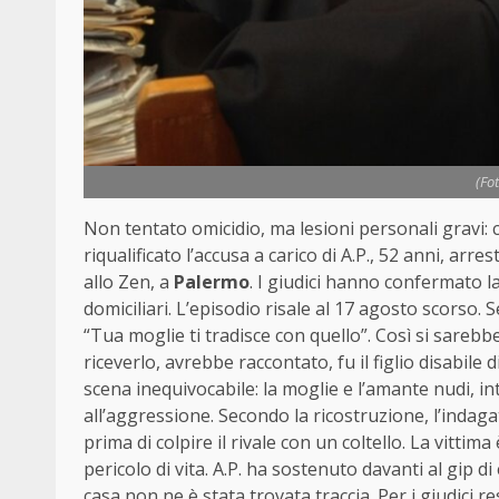
(Fo
Non tentato omicidio, ma lesioni personali gravi: c
riqualificato l’accusa a carico di A.P., 52 anni, ar
allo Zen, a
Palermo
. I giudici hanno confermato la
domiciliari. L’episodio risale al 17 agosto scorso. 
“Tua moglie ti tradisce con quello”. Così si sarebbe
riceverlo, avrebbe raccontato, fu il figlio disabile
scena inequivocabile: la moglie e l’amante nudi, in
all’aggressione. Secondo la ricostruzione, l’indagat
prima di colpire il rivale con un coltello. La vittim
pericolo di vita. A.P. ha sostenuto davanti al gip di 
casa non ne è stata trovata traccia. Per i giudici r