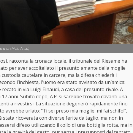
to d'archivio Ansa)
osì, racconta la cronaca locale, il tribunale del Riesame ha
restato per aver accoltellato il presunto amante della moglie
 custodia cautelare in carcere, ma la difesa chiederà i
Secondo l’inchiesta, l’uomo era stato avvisato da un’amica:
 recato in via Luigi Einaudi, a casa del presunto rivale. A
 di 17 anni. Subito dopo, A.P. si sarebbe trovato davanti una
tenti a rivestirsi. La situazione degenerò rapidamente fino
o avrebbe urlato: “Ti sei preso mia moglie, mi fai schifo!”,
a è stata ricoverata con diverse ferite da taglio, ma non in
essersi difeso utilizzando il collo di una bottiglia rotta, ma in
esta la gravità del gesto, pur senza i presupposti del tentato