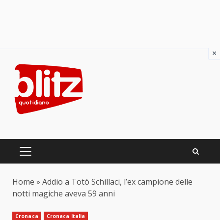
×
Skip
to
content
PRIMARY
MENU
Home
»
Addio a Totò Schillaci, l’ex campione delle
notti magiche aveva 59 anni
Cronaca
Cronaca Italia