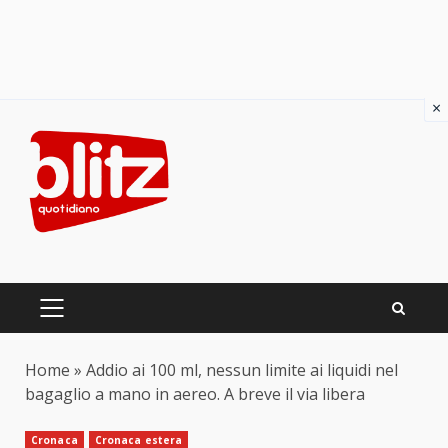
×
Skip
to
content
PRIMARY
MENU
Home
»
Addio ai 100 ml, nessun limite ai liquidi nel
bagaglio a mano in aereo. A breve il via libera
Cronaca
Cronaca estera