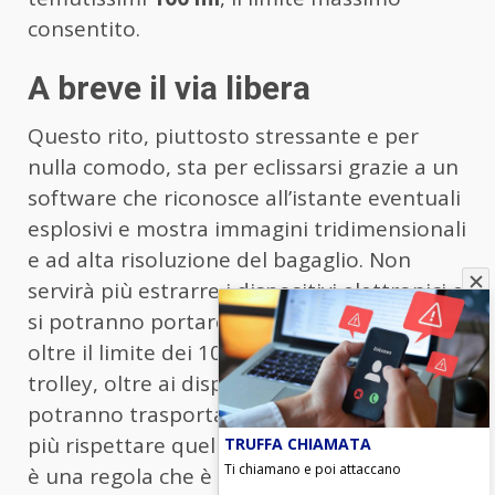
consentito.
A breve il via libera
Questo rito, piuttosto stressante e per
nulla comodo, sta per eclissarsi grazie a un
software che riconosce all’istante eventuali
esplosivi e mostra immagini tridimensionali
e ad alta risoluzione del bagaglio. Non
servirà più estrarre i dispositivi elettronici e
si potranno portare liquidi, creme e gel ben
oltre il limite dei 100 ml. All’interno dei
trolley, oltre ai dispositivi portatili, si
potranno trasportare anche i liquidi senza
più rispettare quel limite. Quella dei 100 ml
TRUFFA CHIAMATA
Ti chiamano e poi attaccano
è una regola che è stata introdotta nel