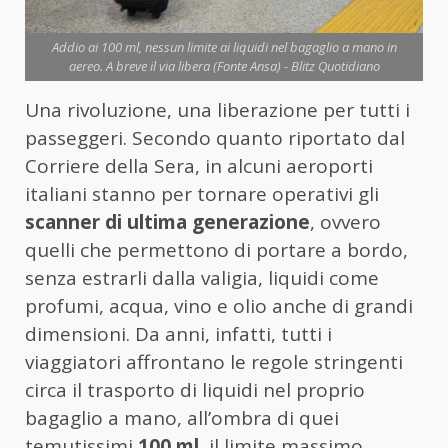
Addio ai 100 ml, nessun limite ai liquidi nel bagaglio a mano in
aereo. A breve il via libera (Fonte Ansa) - Blitz Quotidiano
Una rivoluzione, una liberazione per tutti i
passeggeri. Secondo quanto riportato dal
Corriere della Sera, in alcuni aeroporti
italiani stanno per tornare operativi gli
scanner di ultima generazione
, ovvero
quelli che permettono di portare a bordo,
senza estrarli dalla valigia, liquidi come
profumi, acqua, vino e olio anche di grandi
dimensioni. Da anni, infatti, tutti i
viaggiatori affrontano le regole stringenti
circa il trasporto di liquidi nel proprio
bagaglio a mano, all’ombra di quei
temutissimi
100 ml
, il limite massimo