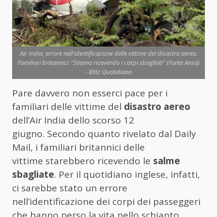
Air India, errore nell'identificazione delle vittime del disastro aereo.
Familiari britannici: "Stiamo ricevendo i corpi sbagliati" (Fonte Ansa)
- Blitz Quotidiano
Pare davvero non esserci pace per i
familiari delle vittime del
disastro aereo
dell’Air India dello scorso 12
giugno. Secondo quanto rivelato dal Daily
Mail, i familiari britannici delle
vittime starebbero ricevendo le
salme
sbagliate
. Per il quotidiano inglese, infatti,
ci sarebbe stato un errore
nell’identificazione dei corpi dei passeggeri
che hanno perso la vita nello schianto,