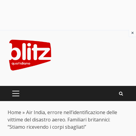
×
Skip
to
content
PRIMARY
MENU
Home
»
Air India, errore nell’identificazione delle
vittime del disastro aereo. Familiari britannici:
“Stiamo ricevendo i corpi sbagliati”