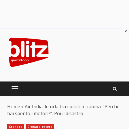
×
Skip
to
content
PRIMARY
MENU
Home
»
Air India, le urla tra i piloti in cabina: “Perché
hai spento i motori?”. Poi il disastro
Cronaca
Cronaca estera