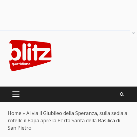
×
Skip
to
content
PRIMARY
MENU
Home
»
Al via il Giubileo della Speranza, sulla sedia a
rotelle il Papa apre la Porta Santa della Basilica di
San Pietro