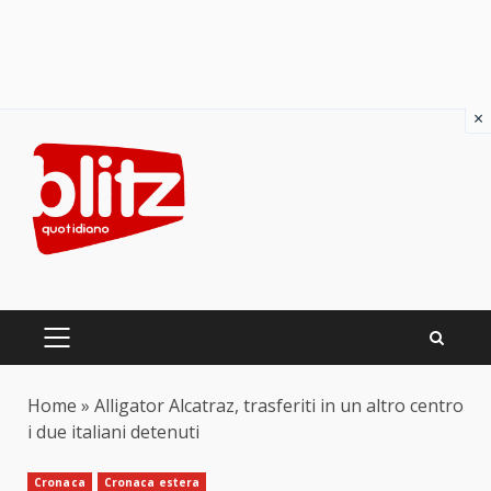
×
Skip
to
content
PRIMARY
MENU
Home
»
Alligator Alcatraz, trasferiti in un altro centro
i due italiani detenuti
Cronaca
Cronaca estera