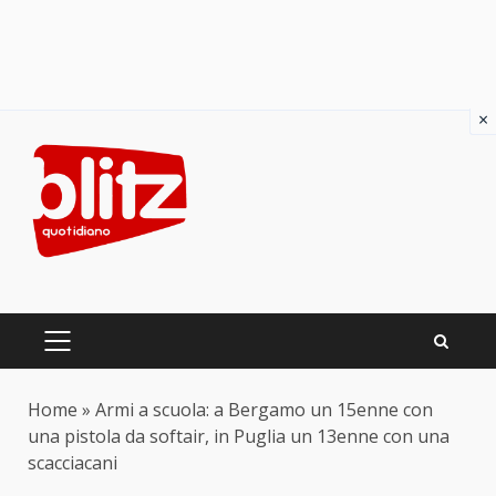
×
Skip
to
content
PRIMARY
MENU
Home
»
Armi a scuola: a Bergamo un 15enne con
una pistola da softair, in Puglia un 13enne con una
scacciacani