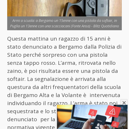
Armi a scuola: a Bergamo un 15enne con una pistola da softair, in
Puglia un 13enne con una scacciacani (Fonte Ansa) - Blitz Quotidiano
Questa mattina un ragazzo di 15 anni è
stato denunciato a Bergamo dalla Polizia di
Stato perché sorpreso con una pistola
senza tappo rosso. L’arma, ritrovata nello
zaino, è poi risultata essere una pistola da
softair. La segnalazione è arrivata alla
questura da altri frequentatori della scuola
di Bergamo Alta e la Volante è intervenuta
individuando il ragazzo. L’arma è stato poi
sequestrata e lo studente è stato
denunciato per la violazione della
normativa vigente in materia di armi. Come