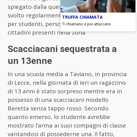
spiegato dalla questura, l’intervento si è
svolto regolarmente e senza alcuna criticità
TRUFFA CHIAMATA
per studenti, personale scolastico o
Ti chiamano e poi attaccano
cittadini presenti nella zona.
Scacciacani sequestrata a
un 13enne
In una scuola media a Taviano, in provincia
di Lecce, nella giornata di ieri un ragazzino
di 13 anni è stato sorpreso mentre era in
possesso di una scacciacani modello
Beretta senza tappo rosso. Secondo
quanto emerso, lo studente avrebbe
mostrato l’arma ai suoi compagni di classe
vantandosi di possederne una. Il fatto,