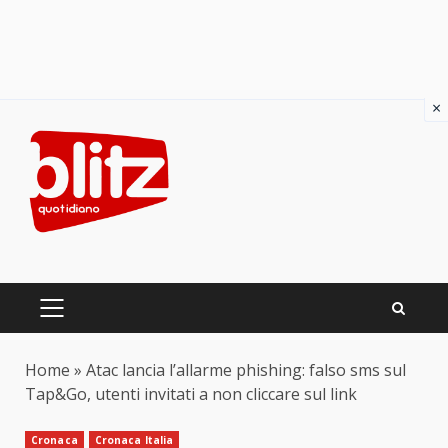
×
Skip
to
content
PRIMARY
MENU
Home
»
Atac lancia l’allarme phishing: falso sms sul
Tap&Go, utenti invitati a non cliccare sul link
Cronaca
Cronaca Italia