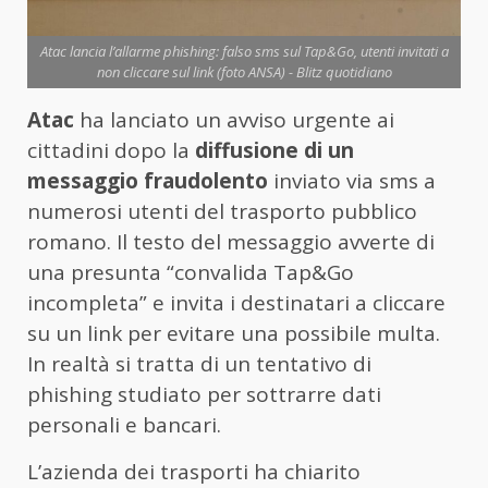
Atac lancia l’allarme phishing: falso sms sul Tap&Go, utenti invitati a
non cliccare sul link (foto ANSA) - Blitz quotidiano
Atac
ha lanciato un avviso urgente ai
cittadini dopo la
diffusione di un
messaggio fraudolento
inviato via sms a
numerosi utenti del trasporto pubblico
romano. Il testo del messaggio avverte di
una presunta “convalida Tap&Go
incompleta” e invita i destinatari a cliccare
su un link per evitare una possibile multa.
In realtà si tratta di un tentativo di
phishing studiato per sottrarre dati
personali e bancari.
L’azienda dei trasporti ha chiarito