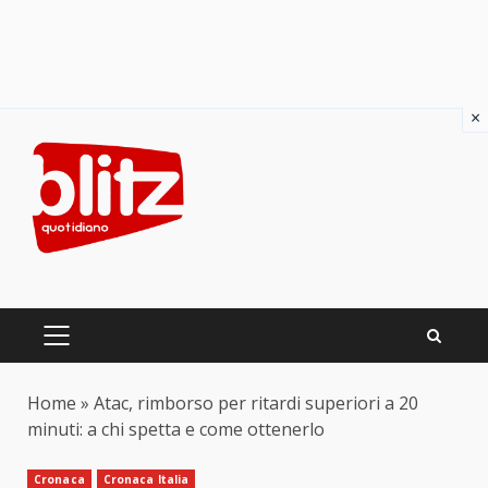
×
Skip
to
content
PRIMARY
MENU
Home
»
Atac, rimborso per ritardi superiori a 20
minuti: a chi spetta e come ottenerlo
Cronaca
Cronaca Italia