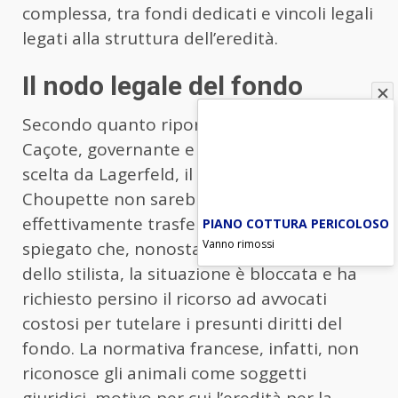
complessa, tra fondi dedicati e vincoli legali
legati alla struttura dell’eredità.
Il nodo legale del fondo
Secondo quanto riportato da Françoise
Caçote, governante e figura fiduciaria
scelta da Lagerfeld, il fondo destinato a
Choupette non sarebbe mai stato
effettivamente trasferito. La donna ha
PIANO COTTURA PERICOLOSO
Vanno rimossi
spiegato che, nonostante le intenzioni
dello stilista, la situazione è bloccata e ha
richiesto persino il ricorso ad avvocati
costosi per tutelare i presunti diritti del
fondo. La normativa francese, infatti, non
riconosce gli animali come soggetti