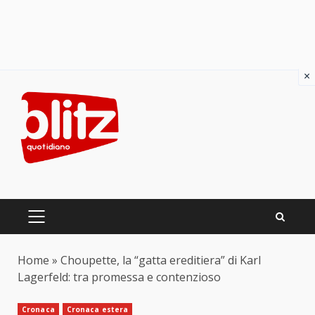
×
Skip
to
content
PRIMARY
MENU
Home
»
Choupette, la “gatta ereditiera” di Karl
Lagerfeld: tra promessa e contenzioso
Cronaca
Cronaca estera