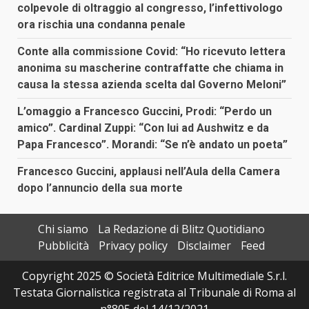
colpevole di oltraggio al congresso, l’infettivologo
ora rischia una condanna penale
Conte alla commissione Covid: “Ho ricevuto lettera
anonima su mascherine contraffatte che chiama in
causa la stessa azienda scelta dal Governo Meloni”
L’omaggio a Francesco Guccini, Prodi: “Perdo un
amico”. Cardinal Zuppi: “Con lui ad Aushwitz e da
Papa Francesco”. Morandi: “Se n’è andato un poeta”
Francesco Guccini, applausi nell’Aula della Camera
dopo l’annuncio della sua morte
Chi siamo
La Redazione di Blitz Quotidiano
Pubblicità
Privacy policy
Disclaimer
Feed
Copyright 2025 © Società Editrice Multimediale S.r.l.
Testata Giornalistica registrata al Tribunale di Roma al
n°805 del 14/12/2021