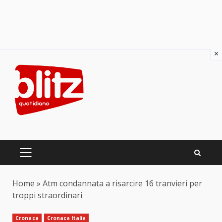
×
Skip
to
content
PRIMARY
MENU
Home
»
Atm condannata a risarcire 16 tranvieri per
troppi straordinari
Cronaca
Cronaca Italia