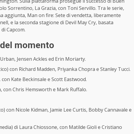
hington. Sulla piattaforma prosegue il successo di Buen
lo Sorrentino, La Grazia, con Toni Servillo. Tra le serie,
na aggiunta, Man on fire: Sete di vendetta, liberamente
nell, e la seconda stagione di Devil May Cry, basata
 di Capcom.
tv del momento
 Urban, Jensen Ackles ed Erin Moriarty.
co) con Richard Madden, Priyanka Chopra e Stanley Tucci.
, con Kate Beckinsale e Scott Eastwood.
on, con Chris Hemsworth e Mark Ruffalo.
co) con Nicole Kidman, Jamie Lee Curtis, Bobby Cannavale e
edia) di Laura Chiossone, con Matilde Gioli e Cristiano