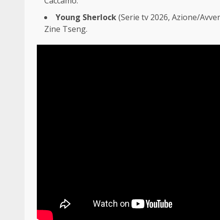
Caccamo.
Young Sherlock
(Serie tv 2026, Azione/Avvent
Zine Tseng.