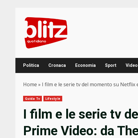
Skip
to
content
Politica
Cronaca
Economia
Sport
Video
Home
»
I film e le serie tv del momento su Netflix
Guida Tv
Lifestyle
I film e le serie tv 
Prime Video: da The 