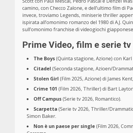
Scott con Paul Mescal, Pedro Pascal e Denzel Was
camino, con Checco Zalone, e dell’ultimo film di Pao
invece, troviamo Legends, miniserie thriller appe
ispirata all’omonimo romanzo del 1980 di A.J. Quin
sull’omonimo franchise di videogiochi giapponese
Prime Video, film e serie 
The Boys
(Quinta stagione, Azione) con Karl
Citadel
(Seconda stagione, Azioen/Drammati
Stolen Girl
(Film 2025, Azione) di James Kent
Crime 101
(Film 2026, Thriller) di Bart Layt
Off Campus
(Serie tv 2026, Romantico).
Scarpetta
(Serie tv 2026, Thriller/Drammati
Simon Baker.
Non è un paese per single
(Film 2026, Comm